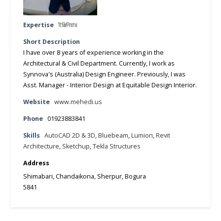
Expertise
ইঞ্জিনিয়ার
Short Description
I have over 8 years of experience working in the
Architectural & Civil Department. Currently, I work as
Synnova's (Australia) Design Engineer. Previously, I was
Asst. Manager - Interior Design at Equitable Design Interior.
Website
www.mehedi.us
Phone
01923883841
Skills
AutoCAD 2D & 3D
,
Bluebeam
,
Lumion
,
Revit
Architecture
,
Sketchup
,
Tekla Structures
Address
Shimabari, Chandaikona, Sherpur, Bogura
5841