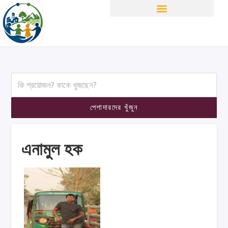
এনামুল হক