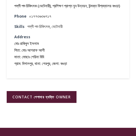
পল্লী পশু চিকিৎসক (ভেটেনারী), প্রশিক্ষণ প্রাপ্ত যুব উন্নয়ন, উন্মক্ত বিশ্বদ্যালয় বগুড়া)
Phone
০১৭৭৩৬৩৬৭১৭
Skills
পল্লী পশু চিকিৎসক
,
ভেটেনারী
Address
মোঃ রাকিবুল ইসলাম
পিতা: মোঃ আশরাফ আলী
মাতা: মোছাঃ শেরিনা বিবি
গ্রাম: বিশালপুর, থানা: শেরপুর, জেলা: বগুড়া
CONTACT পেশাদার ব্যক্তি OWNER