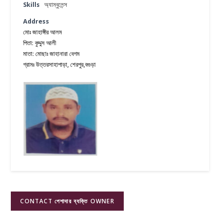
Skills
অ্যাম্বুলেন্স
Address
মোঃ জাহাঙ্গীর আলম
পিতা: কুদ্দুস আলী
মাতা: মোছাঃ জাহানারা বেগম
গ্রামঃ উত্তরসাহাপাড়া, শেরপুর,বগুড়া
CONTACT পেশাদার ব্যক্তি OWNER