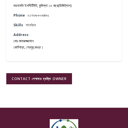
ময়নামতি ইনস্টিটিউট, কুমিল্লা।৫ বছর(ডিজিট্যাল)
Phone
০১৭৩৬-৮০৬৪৯২
Skills
সার্ভেয়ার
Address
মোঃ কামরুজ্জামান
কোর্টপাড়া, শেরপুর,বগুড়া।
CONTACT পেশাদার ব্যক্তি OWNER