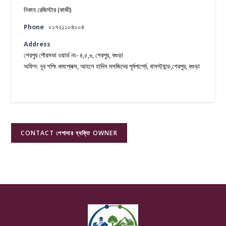
নিকাহ রেজিস্টার (কাজী)
Phone
০১৭২১১০৪০০৪
Address
শেরপুর পৌরসভা ওয়ার্ড নং- ৪,৫,৬, শেরপুর, বগুড়া
অফিস: নূর শপিং কমপ্লেক্স, আহলে হাদিস মসজিদের পূর্বপার্শ্বে, বাসস্ট্যান্ড,শেরপুর, বগুড়া
CONTACT পেশাদার ব্যক্তি OWNER